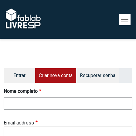
Pular para o conteúdo principal
Primary tabs
Entrar
Criar nova conta
Recuperar senha
Nome completo
Email address