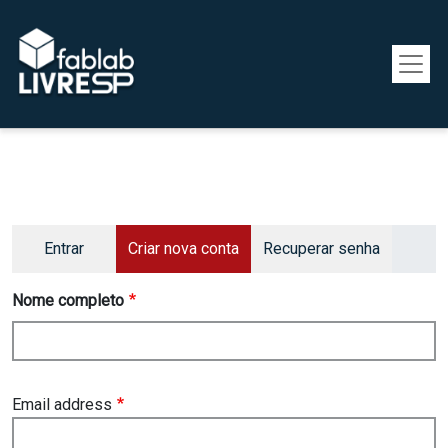
Pular para o conteúdo principal
Primary tabs
Entrar
Criar nova conta
Recuperar senha
Nome completo
Email address