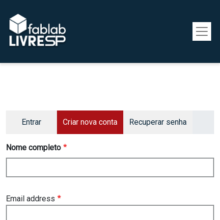
Pular para o conteúdo principal
Primary tabs
Entrar
Criar nova conta
Recuperar senha
Nome completo
Email address