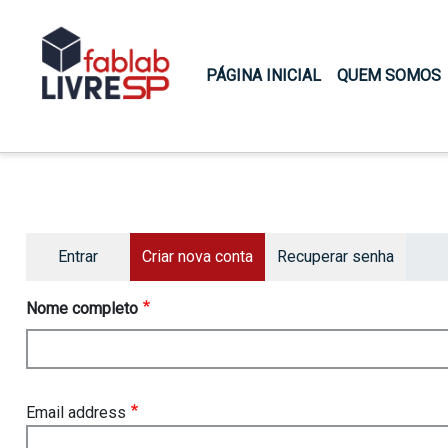
Main navigation
PÁGINA INICIAL
QUEM SOMOS
Primary tabs
Entrar
Criar nova conta
Recuperar senha
Nome completo
Email address