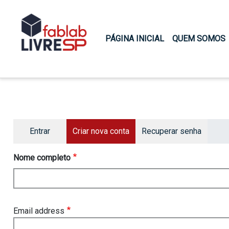
Main navigation
PÁGINA INICIAL
QUEM SOMOS
Primary tabs
Entrar
Criar nova conta
Recuperar senha
Nome completo
Email address