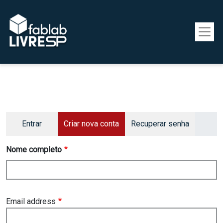
Pular para o conteúdo principal
Primary tabs
Entrar
Criar nova conta
Recuperar senha
Nome completo
Email address