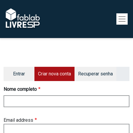
Pular para o conteúdo principal
Primary tabs
Entrar
Criar nova conta
Recuperar senha
Nome completo
Email address