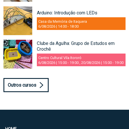
Arduino: Introdução com LEDs
Casa da Memória de Itaquera
6/08/2026 | 14:00
-
18:00
Clube da Agulha: Grupo de Estudos em
Crochê
Centro Cultural Vila Itororó
6/08/2026 | 15:00
-
19:00
,
20/08/2026 | 15:00
-
19:00
Outros cursos