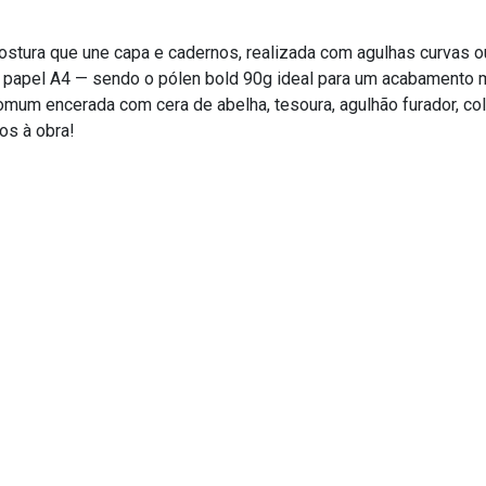
ostura que une capa e cadernos, realizada com agulhas curvas ou
s papel A4 — sendo o pólen bold 90g ideal para um acabamento m
omum encerada com cera de abelha, tesoura, agulhão furador, co
os à obra!