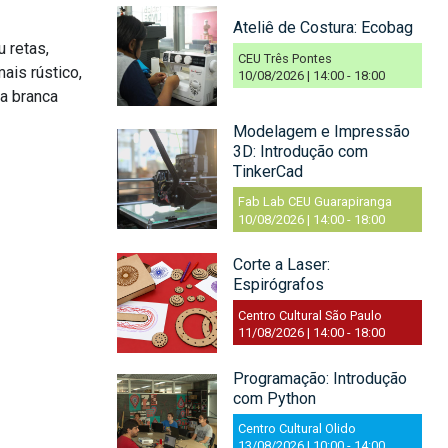
Ateliê de Costura: Ecobag
 retas,
CEU Três Pontes
ais rústico,
10/08/2026 | 14:00
-
18:00
la branca
Modelagem e Impressão
3D: Introdução com
TinkerCad
Fab Lab CEU Guarapiranga
10/08/2026 | 14:00
-
18:00
Corte a Laser:
Espirógrafos
Centro Cultural São Paulo
11/08/2026 | 14:00
-
18:00
Programação: Introdução
com Python
Centro Cultural Olido
13/08/2026 | 10:00
-
14:00
,