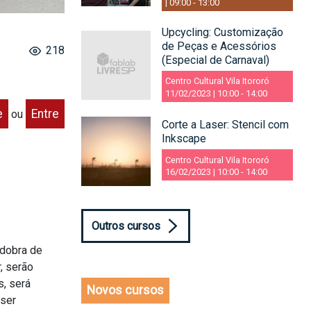
| 09:00
-
13:00
Upcycling: Customização
de Peças e Acessórios
218
(Especial de Carnaval)
Centro Cultural Vila Itororó
11/02/2023 | 10:00
-
14:00
e
Entre
ou
Corte a Laser: Stencil com
Inkscape
Centro Cultural Vila Itororó
16/02/2023 | 10:00
-
14:00
Outros cursos
 dobra de
, serão
s, será
Novos cursos
 ser