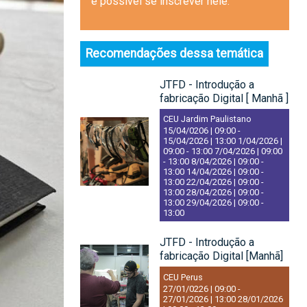
é possível se inscrever nele.
Recomendações dessa temática
JTFD - Introdução a
fabricação Digital [ Manhã ]
CEU Jardim Paulistano
15/04/0206 | 09:00
-
15/04/2026 | 13:00
1/04/2026 |
09:00
-
13:00
7/04/2026 | 09:00
-
13:00
8/04/2026 | 09:00
-
13:00
14/04/2026 | 09:00
-
13:00
22/04/2026 | 09:00
-
13:00
28/04/2026 | 09:00
-
13:00
29/04/2026 | 09:00
-
13:00
JTFD - Introdução a
fabricação Digital [Manhã]
CEU Perus
27/01/0226 | 09:00
-
27/01/2026 | 13:00
28/01/2026