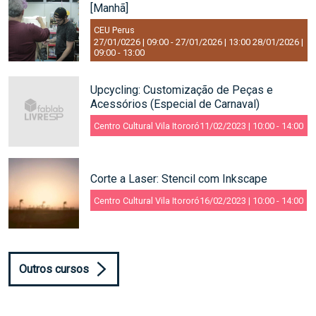
[Manhã]
CEU Perus
27/01/0226 | 09:00
-
27/01/2026 | 13:00
28/01/2026 |
09:00
-
13:00
Upcycling: Customização de Peças e
Acessórios (Especial de Carnaval)
Centro Cultural Vila Itororó
11/02/2023 | 10:00
-
14:00
Corte a Laser: Stencil com Inkscape
Centro Cultural Vila Itororó
16/02/2023 | 10:00
-
14:00
Outros cursos