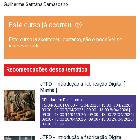
Guilherme Santana Damasceno
Este curso já ocorreu! 🥺
Este curso já aconteceu, portanto, não é possível se
inscrever nele.
Recomendações dessa temática
JTFD - Introdução a fabricação Digital [
Manhã ]
CEU Jardim Paulistano
15/04/0206 | 09:00
-
15/04/2026 | 13:00
1/04/2026 |
09:00
-
13:00
7/04/2026 | 09:00
-
13:00
8/04/2026 |
09:00
-
13:00
14/04/2026 | 09:00
-
13:00
22/04/2026 |
09:00
-
13:00
28/04/2026 | 09:00
-
13:00
29/04/2026 |
09:00
-
13:00
JTFD - Introdução a fabricação Digital