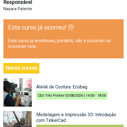
Responsável
Nayara Patente
Este curso já ocorreu! 🥺
Este curso já aconteceu, portanto, não é possível se
inscrever nele.
Novos cursos
Ateliê de Costura: Ecobag
CEU Três Pontes
10/08/2026 | 14:00
-
18:00
Modelagem e Impressão 3D: Introdução
com TinkerCad