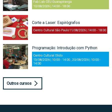
Fab Lab CEU Guarapiranga
10/08/2026 | 14:00
-
18:00
Corte a Laser: Espirógrafos
Centro Cultural São Paulo
11/08/2026 | 14:00
-
18:00
Programação: Introdução com Python
Centro Cultural Olido
13/08/2026 | 10:00
-
14:00
,
20/08/2026 | 10:00
-
14:00
Outros cursos