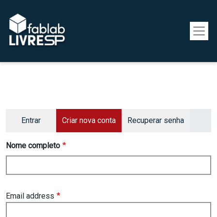
Pular para o conteúdo principal
Primary tabs
Entrar
Criar nova conta
Recuperar senha
Nome completo
Email address