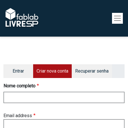
Pular para o conteúdo principal
Primary tabs
Entrar
Criar nova conta
Recuperar senha
Nome completo
Email address