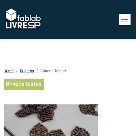
Pular para o conteúdo principal
Home
Projetos
Brincos Testes
Brincos testes