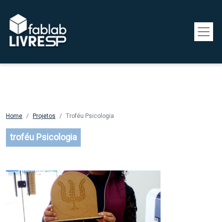
Pular para o conteúdo principal
Home
Projetos
Troféu Psicologia
troféu Psicologia