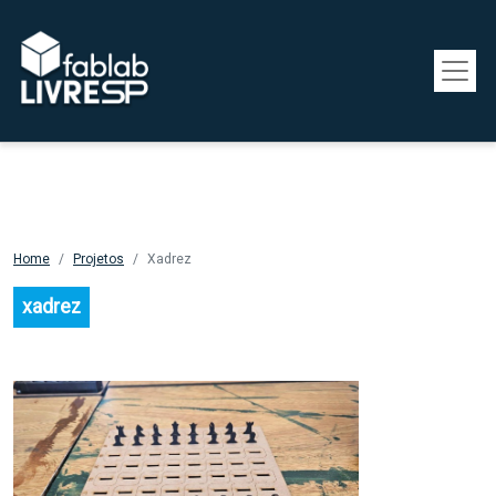
Pular para o conteúdo principal
Home
Projetos
Xadrez
xadrez