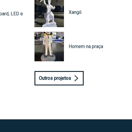
Xangô
oard, LED e
Homem na praça
Outros projetos