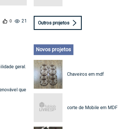
21
Outros projetos
Novos projetos
lidade geral.
Chaveiros em mdf
renovável que
corte de Mobile em MDF