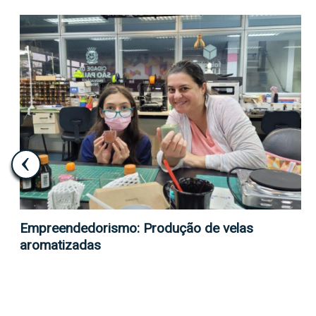
preendedorismo: Produção de velas
Mod
omatizadas
Tin
D